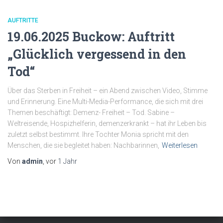
AUFTRITTE
19.06.2025 Buckow: Auftritt
„Glücklich vergessend in den
Tod“
Über das Sterben in Freiheit – ein Abend zwischen Video, Stimme
und Erinnerung. Eine Multi-Media-Performance, die sich mit drei
Themen beschäftigt: Demenz- Freiheit – Tod. Sabine –
Weltreisende, Hospizhelferin, demenzerkrankt – hat ihr Leben bis
zuletzt selbst bestimmt. Ihre Tochter Monia spricht mit den
Menschen, die sie begleitet haben: Nachbarinnen,
Weiterlesen
Von
admin
, vor
1 Jahr