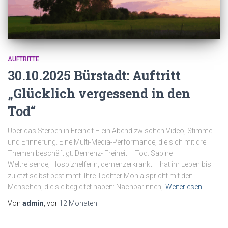
AUFTRITTE
30.10.2025 Bürstadt: Auftritt
„Glücklich vergessend in den
Tod“
Über das Sterben in Freiheit – ein Abend zwischen Video, Stimme
und Erinnerung. Eine Multi-Media-Performance, die sich mit drei
Themen beschäftigt: Demenz- Freiheit – Tod. Sabine –
Weltreisende, Hospizhelferin, demenzerkrankt – hat ihr Leben bis
zuletzt selbst bestimmt. Ihre Tochter Monia spricht mit den
Menschen, die sie begleitet haben: Nachbarinnen,
Weiterlesen
Von
admin
, vor
12 Monaten